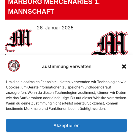
MARBURG MERCENARIES 1.
MANNSCHAFT
26. Januar 2025
Logo
Marburg
Zustimmung verwalten
Mercenaries
Um dir ein optimales Erlebnis zu bieten, verwenden wir Technologien wie
Cookies, um Geräteinformationen zu speichern und/oder darauf
zuzugreifen. Wenn du diesen Technologien zustimmst, können wir Daten
© 2002 - 2026 American Football Verein Marburg
wie das Surfverhalten oder eindeutige IDs auf dieser Website verarbeiten.
Mercenaries e.V. |
die Stadt Marburg
|
Impressum
|
Wenn du deine Zustimmung nicht erteilst oder zurückziehst, können
bestimmte Merkmale und Funktionen beeinträchtigt werden.
Datenschutzerklärung
|
Cookie-Richtlinie (EU)
|
Kontakt
Akzeptieren