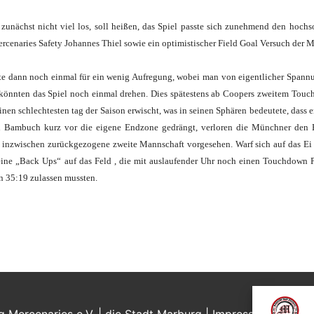
zunächst nicht viel los, soll heißen, das Spiel passte sich zunehmend den hoch
rcenaries Safety Johannes Thiel sowie ein optimistischer Field Goal Versuch der 
gte dann noch einmal für ein wenig Aufregung, wobei man von eigentlicher Spann
 könnten das Spiel noch einmal drehen. Dies spätestens ab Coopers zweitem Touc
inen schlechtesten tag der Saison erwischt, was in seinen Sphären bedeutete, dass 
n Bambuch kurz vor die eigene Endzone gedrängt, verloren die Münchner den Ba
ie inzwischen zurückgezogene zweite Mannschaft vorgesehen. Warf sich auf das E
ne „Back Ups“ auf das Feld , die mit auslaufender Uhr noch einen Touchdown 
n 35:19 zulassen mussten.