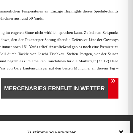
sommerlichen Temperaturen an. Einzige Highlights dieses Spielabschnitts
Münchner aus rund 50 Yards.
ung im engeren Sinne nicht wirklich sprechen kann. Zu keinem Zeitpunkt
hdown, den der Texaner per Sprung über die Defensive Line der Cowboys
er immer noch 161 Yards erlief. Anschließend gab es noch eine Premiere zu
ll durch Tackle von Joschi Tischkau. Steffen Pöttgen, vor der Saison
i und begrab es zum erneuten Touchdown für die Marburger. (35:12) Head
Pass von Gary Lautenschlager auf den besten Münchner an diesem Tag –
MERCENARIES ERNEUT IN WETTER
Zustimmung verwalten