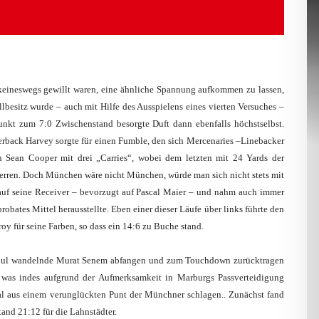
 keineswegs gewillt waren, eine ähnliche Spannung aufkommen zu lassen,
besitz wurde – auch mit Hilfe des Ausspielens eines vierten Versuches –
unkt zum 7:0 Zwischenstand besorgte Duft dann ebenfalls höchstselbst.
erback Harvey sorgte für einen Fumble, den sich Mercenaries –Linebacker
 Sean Cooper mit drei „Carries“, wobei dem letzten mit 24 Yards der
sherren. Doch München wäre nicht München, würde man sich nicht stets mit
 auf seine Receiver – bevorzugt auf Pascal Maier – und nahm auch immer
robates Mittel herausstellte. Eben einer dieser Läufe über links führte den
 für seine Farben, so dass ein 14:6 zu Buche stand.
hen Foul wandelnde Murat Senem abfangen und zum Touchdown zurücktragen
 was indes aufgrund der Aufmerksamkeit in Marburgs Passverteidigung
tal aus einem verunglückten Punt der Münchner schlagen.. Zunächst fand
and 21:12 für die Lahnstädter.