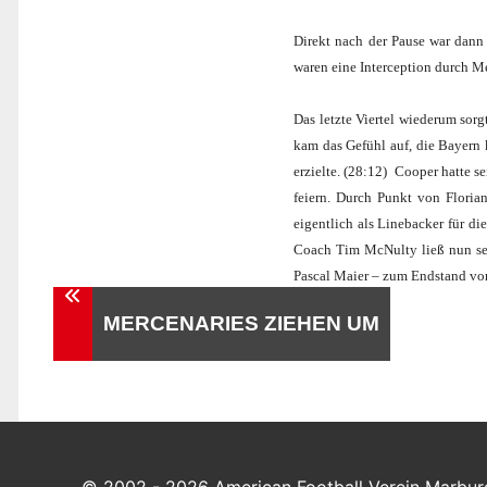
Direkt nach der Pause war dann 
waren eine Interception durch Me
Das letzte Viertel wiederum sor
kam das Gefühl auf, die Bayern
erzielte. (28:12)
Cooper hatte se
feiern. Durch Punkt von Floria
eigentlich als Linebacker für d
Coach Tim McNulty ließ nun sei
Pascal Maier – zum Endstand vo
Beitragsnavigation
MERCENARIES ZIEHEN UM