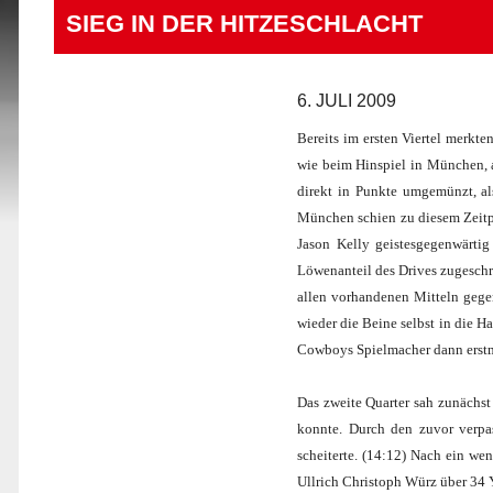
SIEG IN DER HITZESCHLACHT
6. JULI 2009
Bereits im ersten Viertel merkt
wie beim Hinspiel in München, a
direkt in Punkte umgemünzt, al
München schien zu diesem Zeitpu
Jason Kelly geistesgegenwärti
Löwenanteil des Drives zugeschr
allen vorhandenen Mitteln gegen
wieder die Beine selbst in die Ha
Cowboys Spielmacher dann erstma
Das zweite Quarter sah zunächs
konnte. Durch den zuvor verpa
scheiterte. (14:12) Nach ein w
Ullrich Christoph Würz über 34 Y