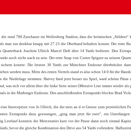
en die rund 700 Zuschauer im Wollenberg Stadion, dass die heimischen „Söldner“
ls man nur denkbar knapp mit 27:23 die Oberhand behalten konnte. Der erste Ball
s Quarterback Joachim Ullrich Marcel Duft über 14 Yards bediente. Den Extrap
nkt noch nicht wach zu sein. Der erste Snap von Center Spigner zu seinem Quart
g sichern konnte. Die letzten 30 Yards zur Münchner Endzone überbrückte dann
ieben werden muss. Mitte des ersten Viertels stand es also schon 14:0 für die Hau
 die Niederlage stemmen. Harvey fand jetzt besser ins Spiel, ward schöne Pässe
nd, was sich vor allem über die linke Seite seiner Offensive Line immer wieder als p
ls in die Marburger Endzone. Den anschließenden Extrapunkt blockte Brad Vickroy
t eine Interception von Jo Ullrich, die der stets an d er Grenze zum persönlic
ssten Extrapunkt dazu gezwungen, „ging man jetzt für zwei“, ein Unterfangen
enig Leerlauf konnten die Mercenaries kurz vor der Pause dann noch einmal Kapi
ards, bevor die gleiche Kombination den Drive aus 54 Yards vollendete. Halbzeitst