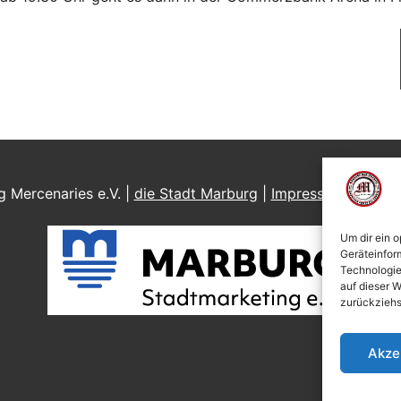
 Mercenaries e.V. |
die Stadt Marburg
|
Impressum
|
Daten
Um dir ein 
Geräteinfor
Technologie
auf dieser W
zurückziehs
Akze