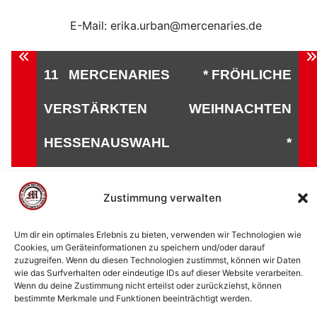
E-Mail: erika.urban@mercenaries.de
Beitragsnavigation
11 MERCENARIES
* FRÖHLICHE
VERSTÄRKTEN
WEIHNACHTEN
HESSENAUSWAHL
*
Zustimmung verwalten
Um dir ein optimales Erlebnis zu bieten, verwenden wir Technologien wie
© 2002 - 2026 American Football Verein Marburg
Cookies, um Geräteinformationen zu speichern und/oder darauf
Mercenaries e.V. |
die Stadt Marburg
|
Impressum
|
zuzugreifen. Wenn du diesen Technologien zustimmst, können wir Daten
Datenschutzerklärung
|
Cookie-Richtlinie (EU)
|
wie das Surfverhalten oder eindeutige IDs auf dieser Website verarbeiten.
Wenn du deine Zustimmung nicht erteilst oder zurückziehst, können
Kontakt
bestimmte Merkmale und Funktionen beeinträchtigt werden.