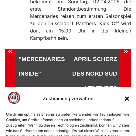
bekommt am Sonntag, 02.04.2006 die
erste Standortbestimmung. Die
Mercenaries reisen zum ersten Saisonspiel
zu den Düsseldorf Panthers. Kick Off wird
dort um 15.00 Uhr in der kleinen
Kampfbahn sein.
Beitragsnavigation
"MERCENARIES
APRIL SCHERZ
INSIDE"
DES NORD SÜD
VENTURES
Zustimmung verwalten
Um dir ein optimales Erlebnis zu bieten, verwenden wir Technologien wie
Cookies, um Geräteinformationen zu speichern und/oder darauf
zuzugreifen. Wenn du diesen Technologien zustimmst, können wir Daten
© 2002 - 2026 American Football Verein Marburg
wie das Surfverhalten oder eindeutige IDs auf dieser Website verarbeiten.