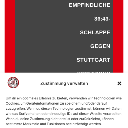
EMPFINDLICHE
36:43-
SCHLAPPE
GEGEN
STUTTGART
SCORPIONS
Zustimmung verwalten
Um dir ein optimales Erlebnis zu bieten, verwenden wir Technologien wie
Cookies, um Geräteinformationen zu speichern und/oder darauf
zuzugreifen. Wenn du diesen Technologien zustimmst, können wir Daten
© 2002 - 2026 American Football Verein Marburg
wie das Surfverhalten oder eindeutige IDs auf dieser Website verarbeiten.
Mercenaries e.V. |
die Stadt Marburg
|
Impressum
|
Wenn du deine Zustimmung nicht erteilst oder zurückziehst, können
bestimmte Merkmale und Funktionen beeinträchtigt werden.
Datenschutzerklärung
|
Cookie-Richtlinie (EU)
|