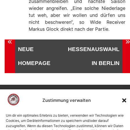
zusammenbleiben und nächste Saison
wieder angreifen. „Eine solche Niederlage
tut weh, aber wir wollen und dürfen uns
nicht beschweren“, so Wide Receiver
Markus Glock direkt nach der Partie.
Beitragsnavigation
NEUE
HESSENAUSWAHL
HOMEPAGE
IN BERLIN
Zustimmung verwalten
© 2002 - 2026 American Football Verein Marburg
Mercenaries e.V. |
die Stadt Marburg
|
Impressum
|
Um dir ein optimales Erlebnis zu bieten, verwenden wir Technologien wie
Datenschutzerklärung
|
Cookie-Richtlinie (EU)
|
Cookies, um Geräteinformationen zu speichern und/oder darauf
Kontakt
zuzugreifen. Wenn du diesen Technologien zustimmst, können wir Daten