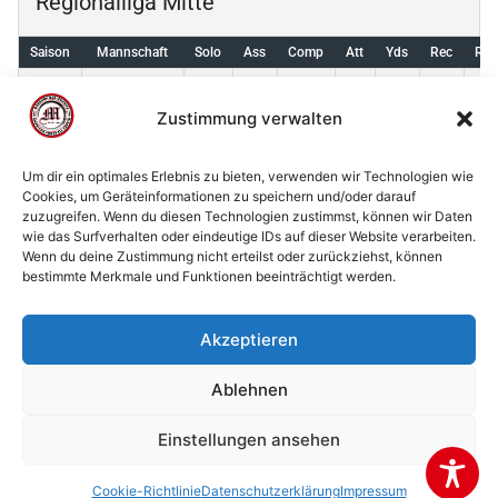
Regionalliga Mitte
Saison
Mannschaft
Solo
Ass
Comp
Att
Yds
Rec
Rec
Marburg
2026
0
0
0
0
0
0
Mercenaries
Zustimmung verwalten
Um dir ein optimales Erlebnis zu bieten, verwenden wir Technologien wie
Cookies, um Geräteinformationen zu speichern und/oder darauf
zuzugreifen. Wenn du diesen Technologien zustimmst, können wir Daten
© 2002 - 2026 American Football Verein Marburg
wie das Surfverhalten oder eindeutige IDs auf dieser Website verarbeiten.
Mercenaries e.V. |
die Stadt Marburg
|
Impressum
|
Wenn du deine Zustimmung nicht erteilst oder zurückziehst, können
bestimmte Merkmale und Funktionen beeinträchtigt werden.
Datenschutzerklärung
|
Cookie-Richtlinie (EU)
|
Kontakt
Akzeptieren
Ablehnen
Einstellungen ansehen
Cookie-Richtlinie
Datenschutzerklärung
Impressum