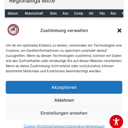
Regionalliga Mitte
Saison
Mannschaft
Solo
Ass
Comp
Att
Yds
Rec
Rec
Marburg
2026
0
0
0
0
0
0
Mercenaries
Zustimmung verwalten
Um dir ein optimales Erlebnis zu bieten, verwenden wir Technologien wie
Cookies, um Geräteinformationen zu speichern und/oder darauf
zuzugreifen. Wenn du diesen Technologien zustimmst, können wir Daten
© 2002 - 2026 American Football Verein Marburg
wie das Surfverhalten oder eindeutige IDs auf dieser Website verarbeiten.
Mercenaries e.V. |
die Stadt Marburg
|
Impressum
|
Wenn du deine Zustimmung nicht erteilst oder zurückziehst, können
bestimmte Merkmale und Funktionen beeinträchtigt werden.
Datenschutzerklärung
|
Cookie-Richtlinie (EU)
|
Kontakt
Akzeptieren
Ablehnen
Einstellungen ansehen
Cookie-Richtlinie
Datenschutzerklärung
Impressum