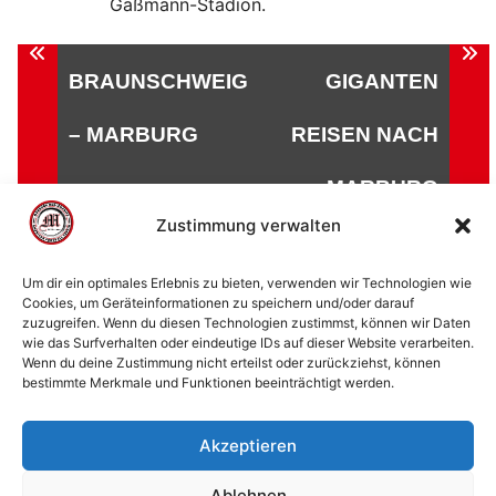
Gaßmann-Stadion.
Beitragsnavigation
BRAUNSCHWEIG
GIGANTEN
– MARBURG
REISEN NACH
MARBURG
Zustimmung verwalten
Um dir ein optimales Erlebnis zu bieten, verwenden wir Technologien wie
Cookies, um Geräteinformationen zu speichern und/oder darauf
zuzugreifen. Wenn du diesen Technologien zustimmst, können wir Daten
© 2002 - 2026 American Football Verein Marburg
wie das Surfverhalten oder eindeutige IDs auf dieser Website verarbeiten.
Mercenaries e.V. |
die Stadt Marburg
|
Impressum
|
Wenn du deine Zustimmung nicht erteilst oder zurückziehst, können
bestimmte Merkmale und Funktionen beeinträchtigt werden.
Datenschutzerklärung
|
Cookie-Richtlinie (EU)
|
Kontakt
Akzeptieren
Ablehnen