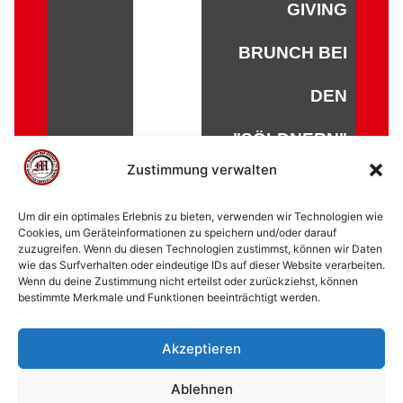
GIVING
BRUNCH BEI
DEN
"SÖLDNERN"
Zustimmung verwalten
Um dir ein optimales Erlebnis zu bieten, verwenden wir Technologien wie
Cookies, um Geräteinformationen zu speichern und/oder darauf
zuzugreifen. Wenn du diesen Technologien zustimmst, können wir Daten
© 2002 - 2026 American Football Verein Marburg
wie das Surfverhalten oder eindeutige IDs auf dieser Website verarbeiten.
Mercenaries e.V. |
die Stadt Marburg
|
Impressum
|
Wenn du deine Zustimmung nicht erteilst oder zurückziehst, können
bestimmte Merkmale und Funktionen beeinträchtigt werden.
Datenschutzerklärung
|
Cookie-Richtlinie (EU)
|
Kontakt
Akzeptieren
Ablehnen