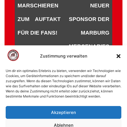
MARSCHIEREN
NEUER
ZUM AUFTAKT
SPONSOR DER
FÜR DIE FANS!
MARBURG
MERCENARIES
Zustimmung verwalten
Um dir ein optimales Erlebnis zu bieten, verwenden wir Technologien wie
Cookies, um Geräteinformationen zu speichern und/oder darauf
zuzugreifen. Wenn du diesen Technologien zustimmst, können wir Daten
© 2002 - 2026 American Football Verein Marburg
wie das Surfverhalten oder eindeutige IDs auf dieser Website verarbeiten.
Mercenaries e.V. |
die Stadt Marburg
|
Impressum
|
Wenn du deine Zustimmung nicht erteilst oder zurückziehst, können
bestimmte Merkmale und Funktionen beeinträchtigt werden.
Datenschutzerklärung
|
Cookie-Richtlinie (EU)
|
Kontakt
Akzeptieren
Ablehnen