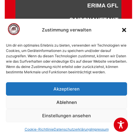
ERIMA GFL
SAISONAUFTAKT
Zustimmung verwalten
Um dir ein optimales Erlebnis zu bieten, verwenden wir Technologien wie
Cookies, um Geräteinformationen zu speichern und/oder darauf
zuzugreifen. Wenn du diesen Technologien zustimmst, können wir Daten
© 2002 - 2026 American Football Verein Marburg
wie das Surfverhalten oder eindeutige IDs auf dieser Website verarbeiten.
Mercenaries e.V. |
die Stadt Marburg
|
Impressum
|
Wenn du deine Zustimmung nicht erteilst oder zurückziehst, können
bestimmte Merkmale und Funktionen beeinträchtigt werden.
Datenschutzerklärung
|
Cookie-Richtlinie (EU)
|
Kontakt
Akzeptieren
Ablehnen
Einstellungen ansehen
Cookie-Richtlinie
Datenschutzerklärung
Impressum