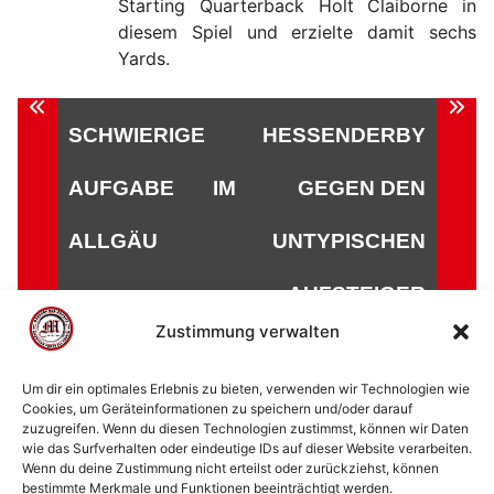
Starting Quarterback Holt Claiborne in
diesem Spiel und erzielte damit sechs
Yards.
Beitragsnavigation
SCHWIERIGE
HESSENDERBY
AUFGABE IM
GEGEN DEN
ALLGÄU
UNTYPISCHEN
AUFSTEIGER
Zustimmung verwalten
Um dir ein optimales Erlebnis zu bieten, verwenden wir Technologien wie
Cookies, um Geräteinformationen zu speichern und/oder darauf
zuzugreifen. Wenn du diesen Technologien zustimmst, können wir Daten
© 2002 - 2026 American Football Verein Marburg
wie das Surfverhalten oder eindeutige IDs auf dieser Website verarbeiten.
Mercenaries e.V. |
die Stadt Marburg
|
Impressum
|
Wenn du deine Zustimmung nicht erteilst oder zurückziehst, können
bestimmte Merkmale und Funktionen beeinträchtigt werden.