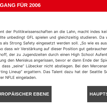
GANG FÜR 2006
nt der Politikwissenschaften an die Lahn, macht indes kei
wollte unbedingt GFL spielen und gleichzeitig studieren. D
s als Strong Safety eingesetzt werden soll. „So wie es aus
so dass wir Verstärkung auf dieser Position gut gebrauche
hoff, der zu Jugendzeiten durch einen High School Aufent
tung den Meniskus angerissen, bevor er dann Ende der Spie
 dass „seine“ Lübecker nicht abstiegen. Bei den Mercena
arting Lineup“ ergattern. Das Talent dazu hat der Seattle 
er NFLE eingeladen.
EUROPÄISCHER EBENE
HAUPT