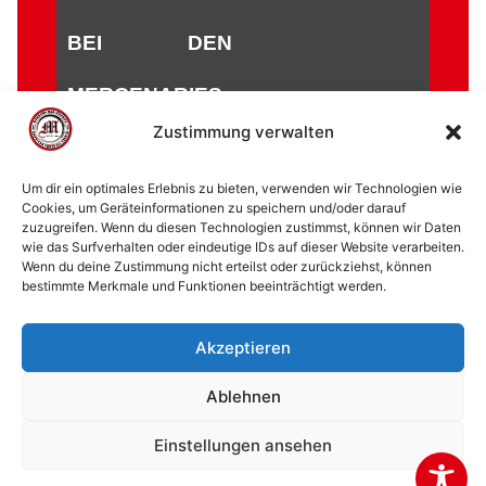
EI DEN M
ERCENARIES
Zustimmung verwalten
Um dir ein optimales Erlebnis zu bieten, verwenden wir Technologien wie
Cookies, um Geräteinformationen zu speichern und/oder darauf
zuzugreifen. Wenn du diesen Technologien zustimmst, können wir Daten
© 2002 - 2026 American Football Verein Marburg
wie das Surfverhalten oder eindeutige IDs auf dieser Website verarbeiten.
Mercenaries e.V. |
die Stadt Marburg
|
Impressum
|
Wenn du deine Zustimmung nicht erteilst oder zurückziehst, können
bestimmte Merkmale und Funktionen beeinträchtigt werden.
Datenschutzerklärung
|
Cookie-Richtlinie (EU)
|
Kontakt
Akzeptieren
Ablehnen
Einstellungen ansehen