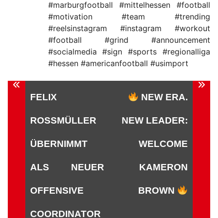
#marburgfootball #mittelhessen #football
#motivation #team #trending
#reelsinstagram #instagram #workout
#football #grind #announcement
#socialmedia #sign #sports #regionalliga
#hessen #americanfootball #usimport
Beitragsnavigation
FELIX
NEW ERA.
ROSSMÜLLER Ü
NEW LEADER:
BERNIMMT A
WELCOME
LS NEUER O
KAMERON
FFENSIVE C
BROWN
OORDINATOR B