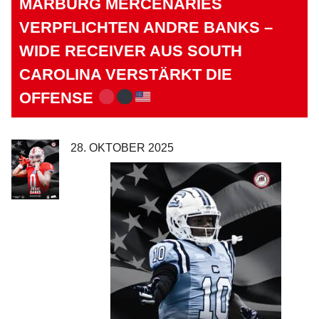
MARBURG MERCENARIES
VERPFLICHTEN ANDRE BANKS –
WIDE RECEIVER AUS SOUTH
CAROLINA VERSTÄRKT DIE
OFFENSE
28. OKTOBER 2025