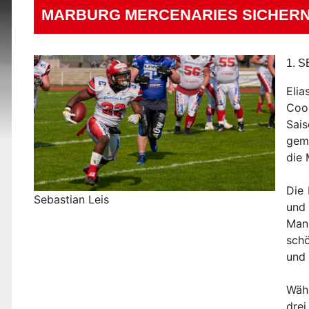
MARBURG MERCENARIES SICHERN 
1. 
Elia
Coor
Sai
gema
die 
Die 
Sebastian Leis
und 
Mann
schö
und 
Währ
drei