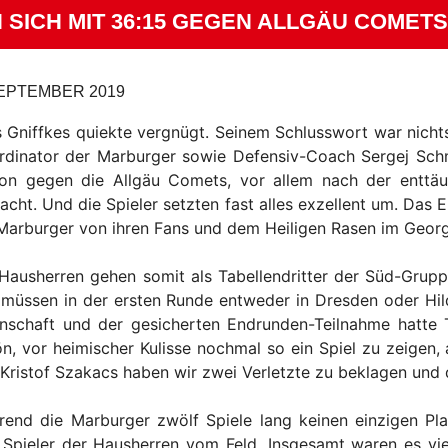
SICH MIT 36:15 GEGEN ALLGÄU COMET
SEPTEMBER 2019
s Gniffkes quiekte vergnügt. Seinem Schlusswort war nicht
dinator der Marburger sowie Defensiv-Coach Sergej Schmid
son gegen die Allgäu Comets, vor allem nach der enttäu
cht. Und die Spieler setzten fast alles exzellent um. Das 
Marburger von ihren Fans und dem Heiligen Rasen im Geor
Hausherren gehen somit als Tabellendritter der Süd-Grupp
müssen in der ersten Runde entweder in Dresden oder Hild
schaft und der gesicherten Endrunden-Teilnahme hatte T
n, vor heimischer Kulisse nochmal so ein Spiel zu zeigen,
Kristof Szakacs haben wir zwei Verletzte zu beklagen und 
end die Marburger zwölf Spiele lang keinen einzigen Pla
 Spieler der Hausherren vom Feld. Insgesamt waren es v