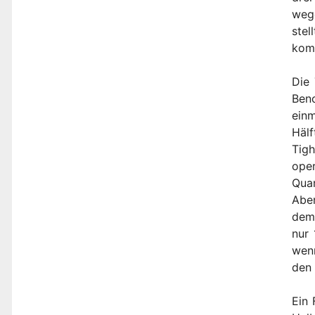
weg
stel
kom
Die 
Ben
einm
Hälf
Tigh
oper
Quar
Aber
dem 
nur 
wenn
den 
Ein 