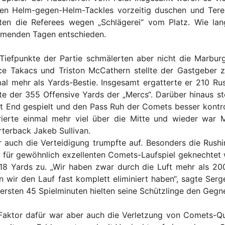
en Helm-gegen-Helm-Tackles vorzeitig duschen und Tere
lten die Referees wegen „Schlägerei“ vom Platz. Wie la
menden Tagen entschieden.
Tiefpunkte der Partie schmälerten aber nicht die Marbu
ce Takacs und Triston McCathern stellte der Gastgeber 
al mehr als Yards-Bestie. Insgesamt ergatterte er 210 Ru
te der 355 Offensive Yards der „Mercs“. Darüber hinaus st
t End gespielt und den Pass Ruh der Comets besser kontrolli
ierte einmal mehr viel über die Mitte und wieder war M
terback Jakeb Sullivan.
 auch die Verteidigung trumpfte auf. Besonders die Rushi
für gewöhnlich exzellenten Comets-Laufspiel geknechtet w
18 Yards zu. „Wir haben zwar durch die Luft mehr als 20
 wir den Lauf fast komplett eliminiert haben“, sagte Serg
ersten 45 Spielminuten hielten seine Schützlinge den Gegne
Faktor dafür war aber auch die Verletzung von Comets-Qu