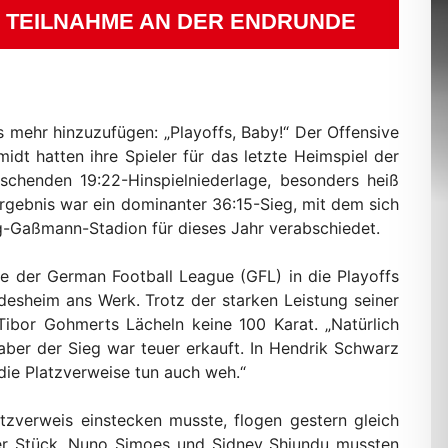
S TEILNAHME AN DER ENDRUNDE
s mehr hinzuzufügen: „Playoffs, Baby!“ Der Offensive
t hatten ihre Spieler für das letzte Heimspiel der
schenden 19:22-Hinspielniederlage, besonders heiß
Ergebnis war ein dominanter 36:15-Sieg, mit dem sich
g-Gaßmann-Stadion für dieses Jahr verabschiedet.
e der German Football League (GFL) in die Playoffs
esheim ans Werk. Trotz der starken Leistung seiner
ibor Gohmerts Lächeln keine 100 Karat. „Natürlich
 aber der Sieg war teuer erkauft. In Hendrik Schwarz
die Platzverweise tun auch weh.“
tzverweis einstecken musste, flogen gestern gleich
ier Stück. Nuno Simoes und Sidney Shiundu mussten