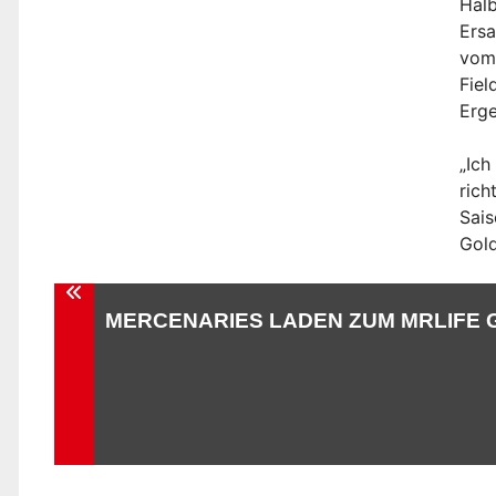
Halb
Ers
vom 
Fie
Erge
„Ich
rich
Sais
Gol
Beitragsnavigation
MERCENARIES LADEN ZUM MRLIFE