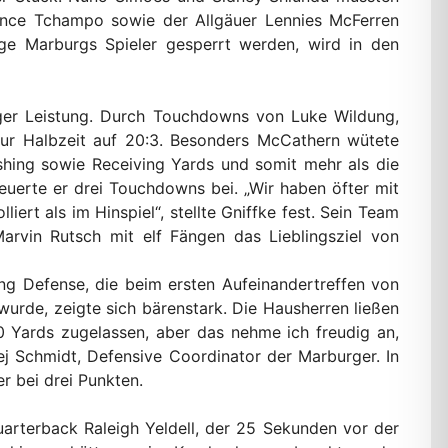
nce Tchampo sowie der Allgäuer Lennies McFerren
nge Marburgs Spieler gesperrt werden, wird in den
rger Leistung. Durch Touchdowns von Luke Wildung,
zur Halbzeit auf 20:3. Besonders McCathern wütete
shing sowie Receiving Yards und somit mehr als die
euerte er drei Touchdowns bei. „Wir haben öfter mit
ert als im Hinspiel“, stellte Gniffke fest. Sein Team
arvin Rutsch mit elf Fängen das Lieblingsziel von
ng Defense, die beim ersten Aufeinandertreffen von
urde, zeigte sich bärenstark. Die Hausherren ließen
0 Yards zugelassen, aber das nehme ich freudig an,
ej Schmidt, Defensive Coordinator der Marburger. In
r bei drei Punkten.
arterback Raleigh Yeldell, der 25 Sekunden vor der