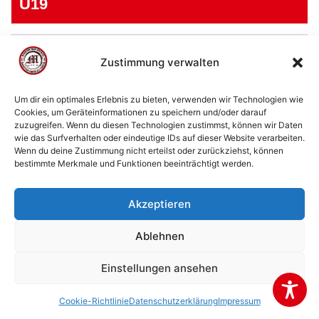
U19
U19
Zustimmung verwalten
Um dir ein optimales Erlebnis zu bieten, verwenden wir Technologien wie
Cookies, um Geräteinformationen zu speichern und/oder darauf
zuzugreifen. Wenn du diesen Technologien zustimmst, können wir Daten
© 2002 - 2026 American Football Verein Marburg
wie das Surfverhalten oder eindeutige IDs auf dieser Website verarbeiten.
Mercenaries e.V. |
die Stadt Marburg
|
Impressum
|
Wenn du deine Zustimmung nicht erteilst oder zurückziehst, können
bestimmte Merkmale und Funktionen beeinträchtigt werden.
Datenschutzerklärung
|
Cookie-Richtlinie (EU)
|
Kontakt
Akzeptieren
Ablehnen
Einstellungen ansehen
Cookie-Richtlinie
Datenschutzerklärung
Impressum