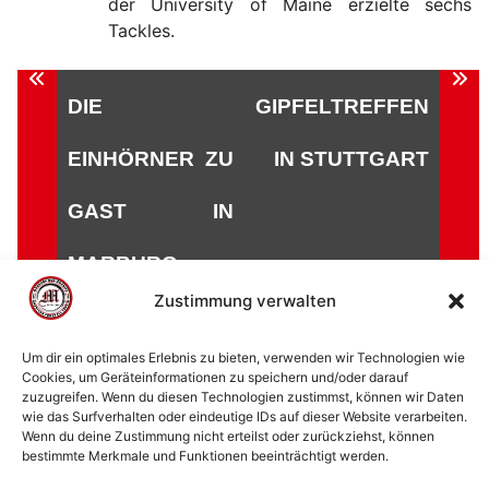
der University of Maine erzielte sechs
Tackles.
Beitragsnavigation
DIE
GIPFELTREFFEN
EINHÖRNER ZU
IN STUTTGART
GAST IN
MARBURG
Zustimmung verwalten
Um dir ein optimales Erlebnis zu bieten, verwenden wir Technologien wie
Cookies, um Geräteinformationen zu speichern und/oder darauf
zuzugreifen. Wenn du diesen Technologien zustimmst, können wir Daten
© 2002 - 2026 American Football Verein Marburg
wie das Surfverhalten oder eindeutige IDs auf dieser Website verarbeiten.
Mercenaries e.V. |
die Stadt Marburg
|
Impressum
|
Wenn du deine Zustimmung nicht erteilst oder zurückziehst, können
bestimmte Merkmale und Funktionen beeinträchtigt werden.
Datenschutzerklärung
|
Cookie-Richtlinie (EU)
|