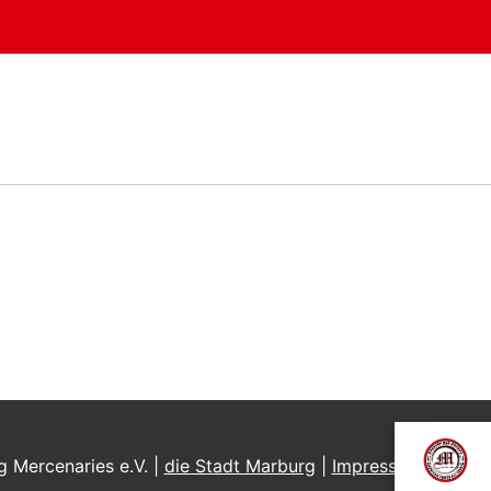
 Mercenaries e.V. |
die Stadt Marburg
|
Impressum
|
Daten