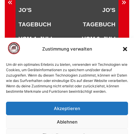
Beitragsnavigation
JO’S
JO’S
TAGEBUCH
TAGEBUCH
VOM 4. JULI
VOM 6. JULI
Zustimmung verwalten
Um dir ein optimales Erlebnis zu bieten, verwenden wir Technologien wie
Cookies, um Geräteinformationen zu speichern und/oder darauf
zuzugreifen. Wenn du diesen Technologien zustimmst, können wir Daten
© 2002 - 2026 American Football Verein Marburg
wie das Surfverhalten oder eindeutige IDs auf dieser Website verarbeiten.
Mercenaries e.V. |
die Stadt Marburg
|
Impressum
|
Wenn du deine Zustimmung nicht erteilst oder zurückziehst, können
bestimmte Merkmale und Funktionen beeinträchtigt werden.
Datenschutzerklärung
|
Cookie-Richtlinie (EU)
|
Kontakt
Akzeptieren
Ablehnen