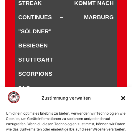
STREAK
KOMMT NACH
CONTINUES –
MARBURG
"SÖLDNER"
BESIEGEN
STUTTGART
SCORPIONS
24:7
Zustimmung verwalten
Um dir ein optimales Erlebnis zu bieten, verwenden wir Technologien wie
Cookies, um Geräteinformationen zu speichern und/oder darauf
zuzugreifen. Wenn du diesen Technologien zustimmst, können wir Daten
© 2002 - 2026 American Football Verein Marburg
wie das Surfverhalten oder eindeutige IDs auf dieser Website verarbeiten.