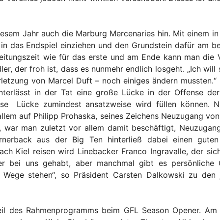
iesem Jahr auch die Marburg Mercenaries hin. Mit einem in 
n das Endspiel einziehen und den Grundstein dafür am beste
eitungszeit wie für das erste und am Ende kann man die V
er, der froh ist, dass es nunmehr endlich losgeht. „Ich wil
rletzung von Marcel Duft – noch einiges ändern mussten.“ D
nterlässt in der Tat eine große Lücke in der Offense de
se Lücke zumindest ansatzweise wird füllen können. N
llem auf Philipp Prohaska, seines Zeichens Neuzugang von
, war man zuletzt vor allem damit beschäftigt, Neuzugang
ornerback aus der Big Ten hinterließ dabei einen gute
ach Kiel reisen wird Linebacker Franco Ingravalle, der sic
er bei uns gehabt, aber manchmal gibt es persönliche
m Wege stehen“, so Präsident Carsten Dalkowski zu den 
Teil des Rahmenprogramms beim GFL Season Opener. Am 