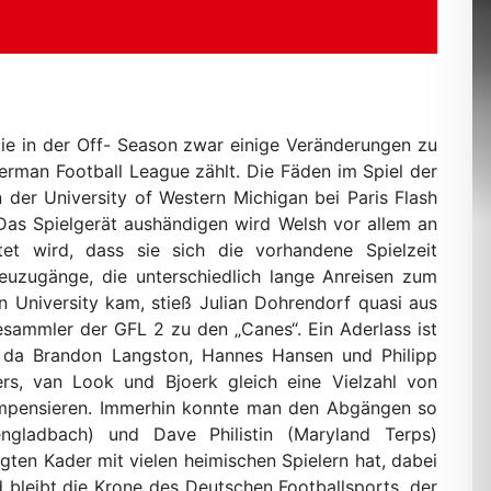
 die in der Off- Season zwar einige Veränderungen zu
erman Football League zählt. Die Fäden im Spiel der
 der University of Western Michigan bei Paris Flash
Das Spielgerät aushändigen wird Welsh vor allem an
t wird, dass sie sich die vorhandene Spielzeit
Neuzugänge, die unterschiedlich lange Anreisen zum
 University kam, stieß Julian Dohrendorf quasi aus
sammler der GFL 2 zu den „Canes“. Ein Aderlass ist
n, da Brandon Langston, Hannes Hansen und Philipp
ers, van Look und Bjoerk gleich eine Vielzahl von
kompensieren. Immerhin konnte man den Abgängen so
ladbach) und Dave Philistin (Maryland Terps)
ten Kader mit vielen heimischen Spielern hat, dabei
d bleibt die Krone des Deutschen Footballsports, der