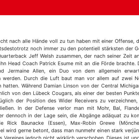
sicht nach alle Hände voll zu tun haben mit einer Offense,
htsdestotrotz noch immer zu den potentiell stärksten der G
Quarterback Jeff Welsh zusammen, der nach seiner Zeit an
ihn Head Coach Patrick Esume mit an die Förde brachte. 
 Jermaine Allen, ein Duo von dem allgemein erwarte
len werden. Durch die Luft baut man vor allem auf zwei 
n hatten. Während Damian Linson von der Central Michigan
lich von den Lübeck Cougars, als einer der besten Punkte
züglich der Position des Wider Receivers zu verzeichne
ließen. In der Defense verlor man mit Mohr, Bal, Fland
aber dennoch in der Lage sein, die Abgänge adäquat zu 
e Rick Baunacke (Essen), Max-Robin Grewe (Möncheng
el wird gerne betont, dass man nunmehr einen stark verjüng
s Vereines jedoch nicht wirklich verschoben. Dieses ist un