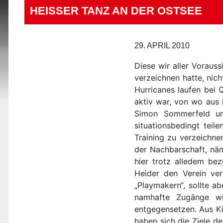
HEISSER TANZ AN DER OSTSEE
29. APRIL 2010
Diese wir aller Voraus
verzeichnen hatte, nic
Hurricanes laufen bei 
aktiv war, von wo aus 
Simon Sommerfeld und
situationsbedingt tei
Training zu verzeichne
der Nachbarschaft, näm
hier trotz alledem be
Heider den Verein ver
„Playmakern“, sollte 
namhafte Zugänge wi
entgegensetzen. Aus Ki
haben sich die Ziele de