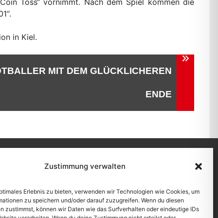
n „Coin Toss“ vornimmt. Nach dem Spiel kommen die
1“.
ion in Kiel.
TBALLER MIT DEM GLÜCKLICHEREN
ENDE
Zustimmung verwalten
schutzerklärung
|
Cookie-Richtlinie (EU)
|
Kontakt
optimales Erlebnis zu bieten, verwenden wir Technologien wie Cookies, um
mationen zu speichern und/oder darauf zuzugreifen. Wenn du diesen
n zustimmst, können wir Daten wie das Surfverhalten oder eindeutige IDs
ebsite verarbeiten. Wenn du deine Zustimmung nicht erteilst oder