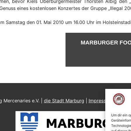
ehmen, bevor Kiels Oberbürgermeister Thorsten Albig de
Genuss eines kostenlosen Konzertes der Gruppe „Illegal 200
 am Samstag den 01. Mai 2010 um 16.00 Uhr im Holsteinstad
MARBURGER FOO
 Mercenaries e.V. |
die Stadt Marburg
|
Impressum
|
Daten
Um dir ein 
Geräteinfor
Technologie
auf dieser W