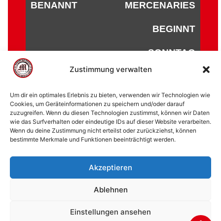
BENANNT
MERCENARIES
BEGINNT
SONNTAG
Zustimmung verwalten
Um dir ein optimales Erlebnis zu bieten, verwenden wir Technologien wie
Cookies, um Geräteinformationen zu speichern und/oder darauf
zuzugreifen. Wenn du diesen Technologien zustimmst, können wir Daten
© 2002 - 2026 American Football Verein Marburg
wie das Surfverhalten oder eindeutige IDs auf dieser Website verarbeiten.
Mercenaries e.V. |
die Stadt Marburg
|
Impressum
|
Wenn du deine Zustimmung nicht erteilst oder zurückziehst, können
bestimmte Merkmale und Funktionen beeinträchtigt werden.
Datenschutzerklärung
|
Cookie-Richtlinie (EU)
|
Kontakt
Akzeptieren
Ablehnen
Einstellungen ansehen