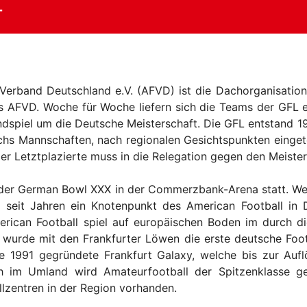
T
Verband Deutschland e.V. (AFVD) ist die Dachorganisation
s AFVD. Woche für Woche liefern sich die Teams der GFL
spiel um die Deutsche Meisterschaft. Die GFL entstand 19
chs Mannschaften, nach regionalen Gesichtspunkten eingetei
 der Letztplazierte muss in die Relegation gegen den Meister
der German Bowl XXX in der Commerzbank-Arena statt. Wei
st seit Jahren ein Knotenpunkt des American Football in
merican Football spiel auf europäischen Boden im durch d
7 wurde mit den Frankfurter Löwen die erste deutsche Foo
ie 1991 gegründete Frankfurt Galaxy, welche bis zur Au
uch im Umland wird Amateurfootball der Spitzenklasse 
lzentren in der Region vorhanden.