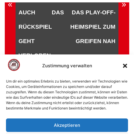
Beitragsnavigation
AUCH DAS
DAS PLAY-OFF-
RÜCKSPIEL
HEIMSPIEL ZUM
GEHT
GREIFEN NAH
VERLOREN
Zustimmung verwalten
Um dir ein optimales Erlebnis zu bieten, verwenden wir Technologien wie
Cookies, um Geräteinformationen zu speichern und/oder darauf
zuzugreifen. Wenn du diesen Technologien zustimmst, können wir Daten
© 2002 - 2026 American Football Verein Marburg
wie das Surfverhalten oder eindeutige IDs auf dieser Website verarbeiten.
Mercenaries e.V. |
die Stadt Marburg
|
Impressum
|
Wenn du deine Zustimmung nicht erteilst oder zurückziehst, können
bestimmte Merkmale und Funktionen beeinträchtigt werden.
Datenschutzerklärung
|
Cookie-Richtlinie (EU)
|
Kontakt
Akzeptieren