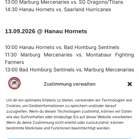
13:00 Marburg Mercenaries vs. SG Dragons/Titans
14:30 Hanau Hornets vs. Saarland Hurricanes
13.09.2026 @ Hanau Hornets
10:00 Hanau Hornets vs. Bad Homburg Sentinels
11:30 Marburg Mercenaries vs. Montabaur Fighting
Farmers
13:00 Bad Homburg Sentinels vs. Marburg Mercenaries
14:30 Montabaur Fighting Farmers vs. Hanau Hornets
Zustimmung verwalten
Um dir ein optimales Erlebnis zu bieten, verwenden wir Technologien wie
Cookies, um Geräteinformationen zu speichern und/oder darauf
zuzugreifen. Wenn du diesen Technologien zustimmst, können wir Daten
© 2002 - 2026 American Football Verein Marburg
wie das Surfverhalten oder eindeutige IDs auf dieser Website verarbeiten.
Mercenaries e.V. |
die Stadt Marburg
|
Impressum
|
Wenn du deine Zustimmung nicht erteilst oder zurückziehst, können
bestimmte Merkmale und Funktionen beeinträchtigt werden.
Datenschutzerklärung
|
Cookie-Richtlinie (EU)
|
Kontakt