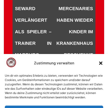
SEWARD
MERCENARIES
VERLÄNGERT
HABEN WIEDER
ALS SPIELER –
KINDER IM
TRAINER IN
KRANKENHAUS
MARBURG
BESCHENKT
Zustimmung verwalten
Um dir ein optimales Erlebnis zu bieten, verwenden wir Technologien wie
Cookies, um Geräteinformationen zu speichern und/oder darauf
zuzugreifen. Wenn du diesen Technologien zustimmst, können wir Daten
© 2002 - 2026 American Football Verein Marburg
wie das Surfverhalten oder eindeutige IDs auf dieser Website verarbeiten.
Mercenaries e.V. |
die Stadt Marburg
|
Impressum
|
Wenn du deine Zustimmung nicht erteilst oder zurückziehst, können
bestimmte Merkmale und Funktionen beeinträchtigt werden.
Datenschutzerklärung
|
Cookie-Richtlinie (EU)
|
Kontakt