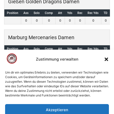
Gießen Golden Dragons Damen
Position
Ass
Solo
Comp
Att
Yds
Rec
Rec Yds
TD
I
0
0
0
0
0
0
0
0
Marburg Mercenaries Damen
Position
Ass
Solo
Comp
Att
Yds
Rec
Rec Yds
TD
I
0
0
0
0
0
0
0
0
Zustimmung verwalten
Um dir ein optimales Erlebnis zu bieten, verwenden wir Technologien wie
Cookies, um Geräteinformationen zu speichern und/oder darauf
zuzugreifen. Wenn du diesen Technologien zustimmst, können wir Daten
© 2002 - 2026 American Football Verein Marburg
wie das Surfverhalten oder eindeutige IDs auf dieser Website verarbeiten.
Mercenaries e.V. |
die Stadt Marburg
|
Impressum
|
Wenn du deine Zustimmung nicht erteilst oder zurückziehst, können
bestimmte Merkmale und Funktionen beeinträchtigt werden.
Datenschutzerklärung
|
Cookie-Richtlinie (EU)
|
Kontakt
Akzeptieren