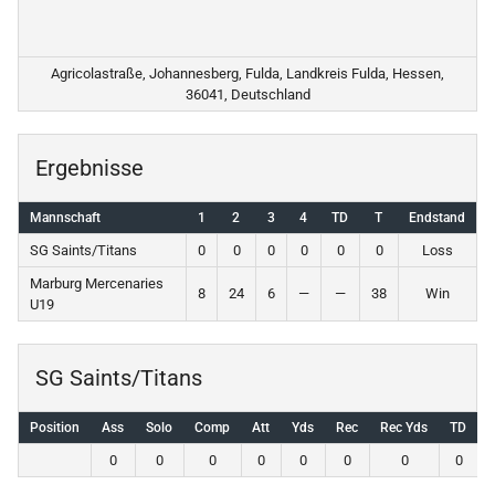
Agricolastraße, Johannesberg, Fulda, Landkreis Fulda, Hessen,
36041, Deutschland
Ergebnisse
Mannschaft
1
2
3
4
TD
T
Endstand
SG Saints/Titans
0
0
0
0
0
0
Loss
Marburg Mercenaries
8
24
6
—
—
38
Win
U19
SG Saints/Titans
Position
Ass
Solo
Comp
Att
Yds
Rec
Rec Yds
TD
I
0
0
0
0
0
0
0
0