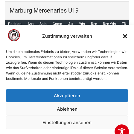
Marburg Mercenaries U19
Position
Ass
Solo
Comp
Att
Yds
Rec
Rec Yds
TD
I
0
0
0
0
0
0
0
0
Zustimmung verwalten
Um dir ein optimales Erlebnis zu bieten, verwenden wir Technologien wie
Cookies, um Geräteinformationen zu speichern und/oder darauf
zuzugreifen. Wenn du diesen Technologien zustimmst, können wir Daten
© 2002 - 2026 American Football Verein Marburg
wie das Surfverhalten oder eindeutige IDs auf dieser Website verarbeiten.
Mercenaries e.V. |
die Stadt Marburg
|
Impressum
|
Wenn du deine Zustimmung nicht erteilst oder zurückziehst, können
bestimmte Merkmale und Funktionen beeinträchtigt werden.
Datenschutzerklärung
|
Cookie-Richtlinie (EU)
|
Kontakt
Akzeptieren
Ablehnen
Einstellungen ansehen