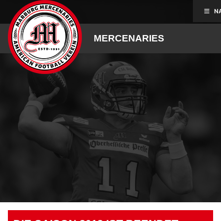
Skip
N
to
content
MERCENARIES