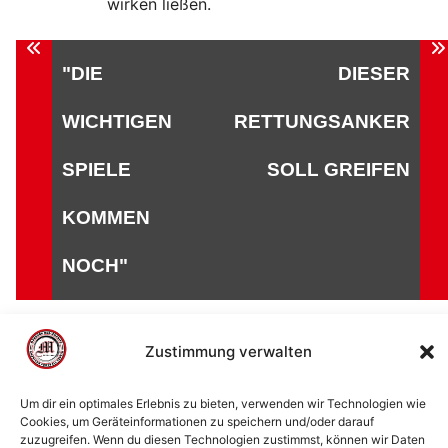
wirken ließen.
Beitragsnavigation
"DIE
DIESER
WICHTIGEN
RETTUNGSANKER
SPIELE
SOLL GREIFEN
KOMMEN
NOCH"
Zustimmung verwalten
© 2002 - 2026 American Football Verein Marburg
Um dir ein optimales Erlebnis zu bieten, verwenden wir Technologien wie
Cookies, um Geräteinformationen zu speichern und/oder darauf
Mercenaries e.V. |
die Stadt Marburg
|
Impressum
|
zuzugreifen. Wenn du diesen Technologien zustimmst, können wir Daten