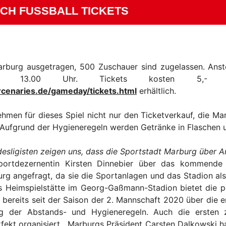
H FUSSBALL TICKETS
Marburg ausgetragen, 500 Zuschauer sind zugelassen. Ans
ab 13.00 Uhr. Tickets kosten 5,
cenaries.de/gameday/tickets.html
erhältlich.
hmen für dieses Spiel nicht nur den Ticketverkauf, die Ma
g. Aufgrund der Hygieneregeln werden Getränke in Flasch
esligisten zeigen uns, dass die Sportstadt Marburg über A
Sportdezernentin Kirsten Dinnebier über das kommende
urg angefragt, da sie die Sportanlagen und das Stadion al
 Heimspielstätte im Georg-Gaßmann-Stadion bietet die per
n bereits seit der Saison der 2. Mannschaft 2020 über die 
ung der Abstands- und Hygieneregeln. Auch die ersten 
ekt organisiert. Marburgs Präsident Carsten Dalkowski h