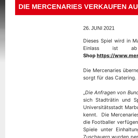
DIE MERCENARIES VERKAUFEN AUC
26. JUNI 2021
Dieses Spiel wird in 
Einlass ist 
Shop
https://www.mer
Die Mercenaries überne
sorgt für das Caterin
„
Die Anfragen von Bund
sich Stadträtin und 
Universitätsstadt Marb
kennt. Die Mercenaries
die Footballer verfüge
Spiele unter Einhalt
Zuschauern wurden perf