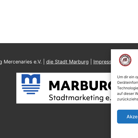
 Mercenaries e.V. |
die Stadt Marburg
|
Impressum
|
Daten
Um dir ein 
Geräteinfor
Technologie
auf dieser W
zurückziehs
Akze