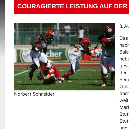
COURAGIERTE LEISTUNG AUF DE
3. 
Das 
nach
Bala
nebe
gesa
den
Sei
zuni
desh
Norbert Schneider
wei
Mar
Stut
Stut
und 