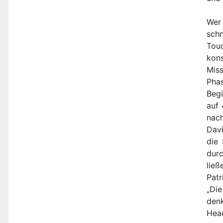
Wer 
sch
Tou
kons
Miss
Phas
Begi
auf 
nac
Davi
die
durc
ließ
Patr
„Di
denk
Head