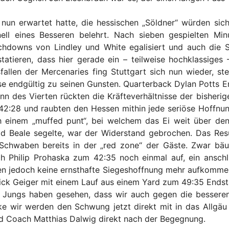
nun erwartet hatte, die hessischen „Söldner“ würden sich
nell eines Besseren belehrt. Nach sieben gespielten Mi
chdowns von Lindley und White egalisiert und auch die 
tatieren, dass hier gerade ein – teilweise hochklassiges
fallen der Mercenaries fing Stuttgart sich nun wieder, ste
e endgültig zu seinen Gunsten. Quarterback Dylan Potts En
nn des Vierten rückten die Kräfteverhältnisse der bisheri
42:28 und raubten den Hessen mithin jede seriöse Hoffnu
h einem „muffed punt“, bei welchem das Ei weit über de
d Beale segelte, war der Widerstand gebrochen. Das Resu
 Schwaben bereits in der „red zone“ der Gäste. Zwar b
h Philip Prohaska zum 42:35 noch einmal auf, ein anschl
en jedoch keine ernsthafte Siegeshoffnung mehr aufkommen
ick Geiger mit einem Lauf aus einem Yard zum 49:35 Endst
e Jungs haben gesehen, dass wir auch gegen die bessere
e wir werden den Schwung jetzt direkt mit in das Allgäu
 Coach Matthias Dalwig direkt nach der Begegnung.