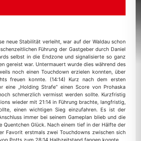
e neue Stabilität verleiht, war auf der Waldau schon
ischenzeitlichen Führung der Gastgeber durch Daniel
Yards selbst in die Endzone und signalisierte so ganz
ben gereist war. Untermauert wurde dies während des
weils noch einen Touchdown erzielen konnten, über
hts freuen konnte. (14:14) Kurz nach dem ersten
or eine „Holding Strafe“ einen Score von Prohaska
och schmerzlich vermisst werden sollte. Kurzfristig
ons wieder mit 21:14 in Führung brachte, langfristig,
lte, einen wichtigen Sieg einzufahren. Es ist der
nschluss immer bei seinem Gameplan blieb und die
te Quentchen Glück. Nach einem tief in der Hälfte der
 der Favorit erstmals zwei Touchdowns zwischen sich
 von Potts zum 28:14 Halbzeitstand fangen konnte.