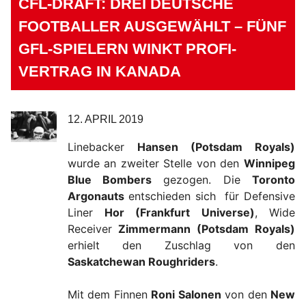
CFL-DRAFT: DREI DEUTSCHE
FOOTBALLER AUSGEWÄHLT – FÜNF
GFL-SPIELERN WINKT PROFI-
VERTRAG IN KANADA
12. APRIL 2019
Linebacker
Hansen (Potsdam Royals)
wurde an zweiter Stelle von den
Winnipeg
Blue Bombers
gezogen. Die
Toronto
Argonauts
entschieden sich für Defensive
Liner
Hor (Frankfurt Universe)
, Wide
Receiver
Zimmermann (Potsdam Royals)
erhielt den Zuschlag von den
Saskatchewan Roughriders
.
Mit dem Finnen
Roni Salonen
von den
New