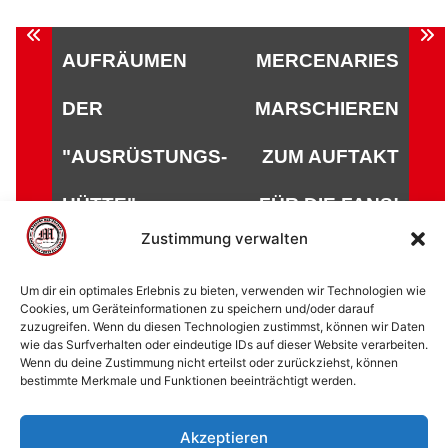
Beitragsnavigation
AUFRÄUMEN
MERCENARIES
DER
MARSCHIEREN
"AUSRÜSTUNGS-
ZUM AUFTAKT
HÜTTE"
FÜR DIE FANS!
Zustimmung verwalten
Um dir ein optimales Erlebnis zu bieten, verwenden wir Technologien wie
Cookies, um Geräteinformationen zu speichern und/oder darauf
zuzugreifen. Wenn du diesen Technologien zustimmst, können wir Daten
© 2002 - 2026 American Football Verein Marburg
wie das Surfverhalten oder eindeutige IDs auf dieser Website verarbeiten.
Mercenaries e.V. |
die Stadt Marburg
|
Impressum
|
Wenn du deine Zustimmung nicht erteilst oder zurückziehst, können
bestimmte Merkmale und Funktionen beeinträchtigt werden.
Datenschutzerklärung
|
Cookie-Richtlinie (EU)
|
Kontakt
Akzeptieren