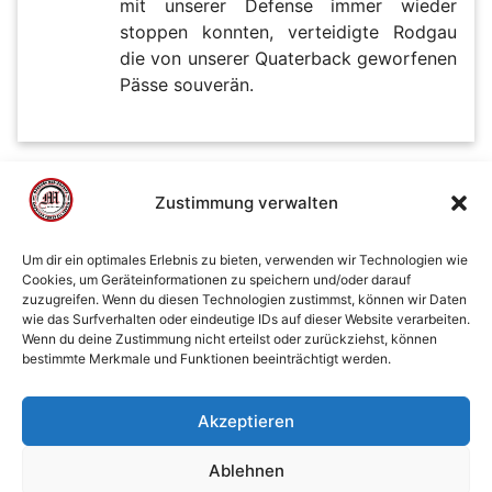
mit unserer Defense immer wieder
stoppen konnten, verteidigte Rodgau
die von unserer Quaterback geworfenen
Pässe souverän.
Beitragsnavigation
neuere Beiträge
Zustimmung verwalten
Um dir ein optimales Erlebnis zu bieten, verwenden wir Technologien wie
Cookies, um Geräteinformationen zu speichern und/oder darauf
zuzugreifen. Wenn du diesen Technologien zustimmst, können wir Daten
© 2002 - 2026 American Football Verein Marburg
wie das Surfverhalten oder eindeutige IDs auf dieser Website verarbeiten.
Mercenaries e.V. |
die Stadt Marburg
|
Impressum
|
Wenn du deine Zustimmung nicht erteilst oder zurückziehst, können
bestimmte Merkmale und Funktionen beeinträchtigt werden.
Datenschutzerklärung
|
Cookie-Richtlinie (EU)
|
Kontakt
Akzeptieren
Ablehnen