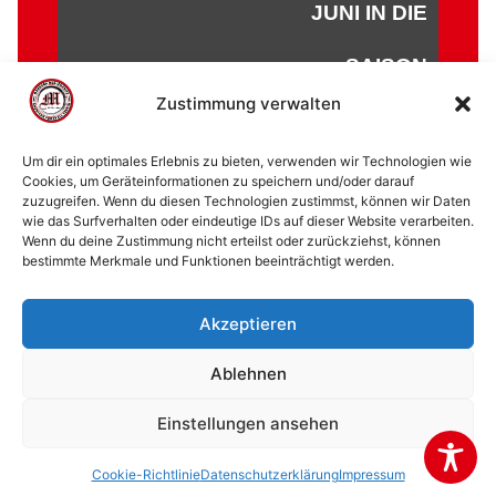
JUNI IN DIE
SAISON
Zustimmung verwalten
Um dir ein optimales Erlebnis zu bieten, verwenden wir Technologien wie
Cookies, um Geräteinformationen zu speichern und/oder darauf
zuzugreifen. Wenn du diesen Technologien zustimmst, können wir Daten
© 2002 - 2026 American Football Verein Marburg
wie das Surfverhalten oder eindeutige IDs auf dieser Website verarbeiten.
Mercenaries e.V. |
die Stadt Marburg
|
Impressum
|
Wenn du deine Zustimmung nicht erteilst oder zurückziehst, können
bestimmte Merkmale und Funktionen beeinträchtigt werden.
Datenschutzerklärung
|
Cookie-Richtlinie (EU)
|
Kontakt
Akzeptieren
Ablehnen
Einstellungen ansehen
Cookie-Richtlinie
Datenschutzerklärung
Impressum